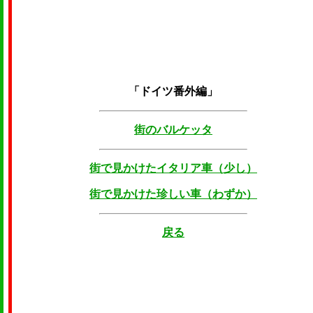
「ドイツ番外編」
街のバルケッタ
街で見かけたイタリア車（少し）
街で見かけた珍しい車（わずか）
戻る