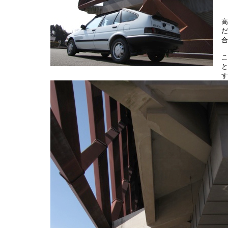
高
だ
合
こ
と
す